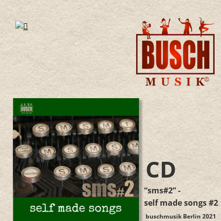
CD
“sms#2” -  
self made songs #2
buschmusik Berlin 2021